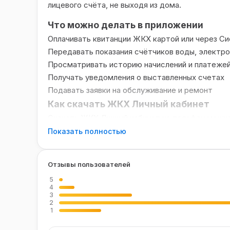
лицевого счёта, не выходя из дома.
Что можно делать в приложении
Оплачивать квитанции ЖКХ картой или через С
Передавать показания счётчиков воды, электроэ
Просматривать историю начислений и платеже
Получать уведомления о выставленных счетах
Подавать заявки на обслуживание и ремонт
Как скачать ЖКХ Личный кабинет
Скачать ЖКХ Личный кабинет на телефон можно 
магазин в зависимости от вашего устройства. 
Показать полностью
проведении платежей согласно тарифам.
Частые вопросы
Отзывы пользователей
Безопасны ли платежи?
Все транзакции защи
5
4
адресов можно добавить?
Несколько лицевых
3
2
1