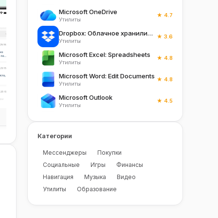
Microsoft OneDrive
★ 4.7
Утилиты
Dropbox: Облачное хранилище
★ 3.6
Утилиты
Microsoft Excel: Spreadsheets
★ 4.8
Утилиты
Microsoft Word: Edit Documents
★ 4.8
Утилиты
Microsoft Outlook
★ 4.5
Утилиты
Категории
Мессенджеры
Покупки
Социальные
Игры
Финансы
Навигация
Музыка
Видео
Утилиты
Образование